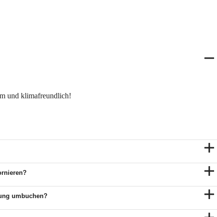
em und klimafreundlich!
ornieren?
altung umbuchen?